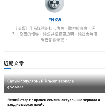
FNKW
《洄響》作為媒體的核心角色，致力於真實、深
入、全面的報導，讓公共議題更透明，讓社會每個
聲音都被傾聽。
近期文章
Самый популярный: kraken зеркала
2026-08-07
Легкий старт с кракен ссылка: актуальные зеркала и
вход на маркетплейс