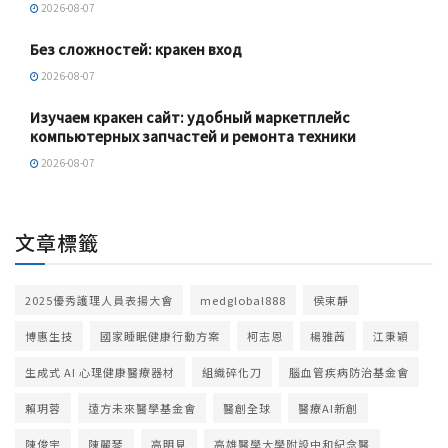
2026-08-07
Без сложностей: кракен вход
2026-08-07
Изучаем кракен сайт: удобный маркетплейс
компьютерных запчастей и ремонта техники
2026-08-07
文章標籤
2025優秀護理人員表揚大會
medglobal888
侯束靜
博惠生技
國家睡眠健康行動方案
柯志恩
楊雅茜
江秉穎
生成式 AI 心理健康醫療器材
組織碎化刀
腦血管疾病防治基金會
賴玥蓉
遠方未來醫學基金會
醫創全球
醫療AI新創
陳俊宇
陳麗琴
高明見
高雄醫學大學附設中和紀念醫