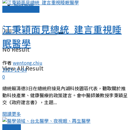
聯絡我們
新聞稿與媒體合作
江秉穎面見總統 建言重視睡
眠醫學
No Result
作者
wentong.chiu
View All Result
2025-11-04
0
總統賴清德3日在總統府接見內湖科技園區代表，聽取關於推
動科技產業、健康醫療的政策建言。會中醫師兼教授李秉穎呈
交《政府建言書》，主題...
閱讀更多
技術發表