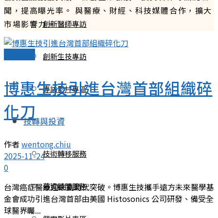
聞，提高曝光率。 與醫療、財經、科技媒體合作，擴大
市場影響力。
創新醫師專訪
整合行銷
創新生技專訪
博惠生技引進台灣首部組織碎
專訪影片專區
化刀
技轉與投資
作者
wentong.chiu
技術轉移服務
2025-11-24
0
募資顧問服務
台灣癌症醫療迎來劃時代突破。博惠生技攜手遠方未來醫學基
金會成功引進台灣首部由美國 Histosonics 公司研發、備受全
球醫界矚...