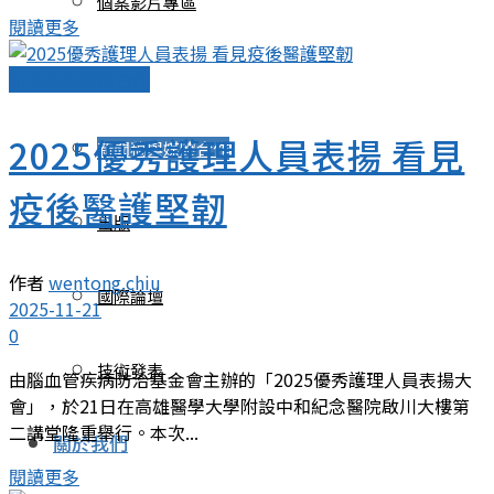
個案影片專區
閱讀更多
整合行銷
新聞稿與媒體合作
2025優秀護理人員表揚 看見
新聞稿與媒體合作
疫後醫護堅韌
出版
作者
wentong.chiu
國際論壇
2025-11-21
0
技術發表
由腦血管疾病防治基金會主辦的「2025優秀護理人員表揚大
會」，於21日在高雄醫學大學附設中和紀念醫院啟川大樓第
二講堂隆重舉行。本次...
關於我們
閱讀更多