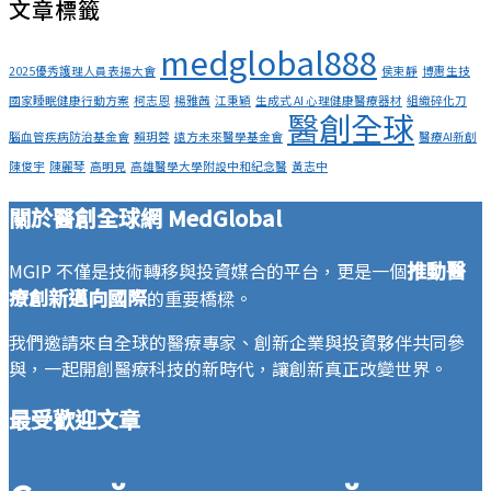
文章標籤
medglobal888
2025優秀護理人員表揚大會
侯束靜
博惠生技
國家睡眠健康行動方案
柯志恩
楊雅茜
江秉穎
生成式 AI 心理健康醫療器材
組織碎化刀
醫創全球
腦血管疾病防治基金會
賴玥蓉
遠方未來醫學基金會
醫療AI新創
陳俊宇
陳麗琴
高明見
高雄醫學大學附設中和紀念醫
黃志中
關於醫創全球網 MedGlobal
推動醫
MGIP 不僅是技術轉移與投資媒合的平台，更是一個
療創新邁向國際
的重要橋樑。
我們邀請來自全球的醫療專家、創新企業與投資夥伴共同參
與，一起開創醫療科技的新時代，讓創新真正改變世界。
最受歡迎文章