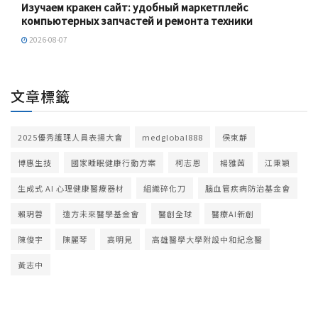
Изучаем кракен сайт: удобный маркетплейс
компьютерных запчастей и ремонта техники
2026-08-07
文章標籤
2025優秀護理人員表揚大會
medglobal888
侯束靜
博惠生技
國家睡眠健康行動方案
柯志恩
楊雅茜
江秉穎
生成式 AI 心理健康醫療器材
組織碎化刀
腦血管疾病防治基金會
賴玥蓉
遠方未來醫學基金會
醫創全球
醫療AI新創
陳俊宇
陳麗琴
高明見
高雄醫學大學附設中和紀念醫
黃志中