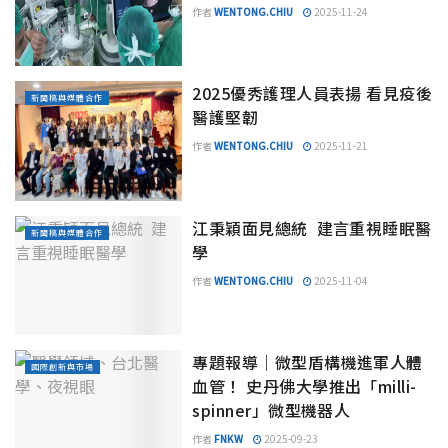
作者
WENTONG.CHIU
2025-11-24
2025優秀護理人員表揚 看見疫後
新聞稿與媒體合作
醫護堅韌
作者
WENTONG.CHIU
2025-11-21
江秉穎面見總統 建言重視睡眠醫
新聞稿與媒體合作
學
作者
WENTONG.CHIU
2025-11-04
專題報導｜微型盾構機進軍人體
國際創新與市場
血管！ 史丹佛大學推出「milli-
spinner」微型機器人
作者
FNKW
2025-09-23