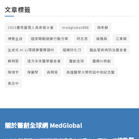
文章標籤
2025優秀護理人員表揚大會
medglobal888
侯束靜
博惠生技
國家睡眠健康行動方案
柯志恩
楊雅茜
江秉穎
生成式 AI 心理健康醫療器材
組織碎化刀
腦血管疾病防治基金會
賴玥蓉
遠方未來醫學基金會
醫創全球
醫療AI新創
陳俊宇
陳麗琴
高明見
高雄醫學大學附設中和紀念醫
黃志中
關於醫創全球網 MedGlobal