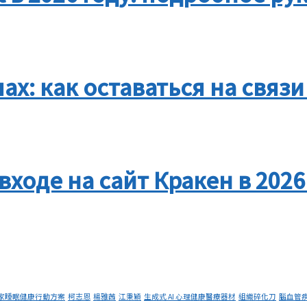
ах: как оставаться на связи 
ходе на сайт Кракен в 2026
家睡眠健康行動方案
柯志恩
楊雅茜
江秉穎
生成式 AI 心理健康醫療器材
組織碎化刀
腦血管