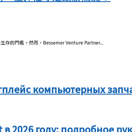
。然而，Bessemer Venture Partner...
плейс компьютерных запчас
t в 2026 году: подробное ру