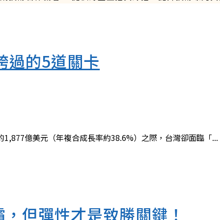
跨過的5道關卡
的1,877億美元（年複合成長率約38.6%）之際，台灣卻面臨「...
 稱霸，但彈性才是致勝關鍵！