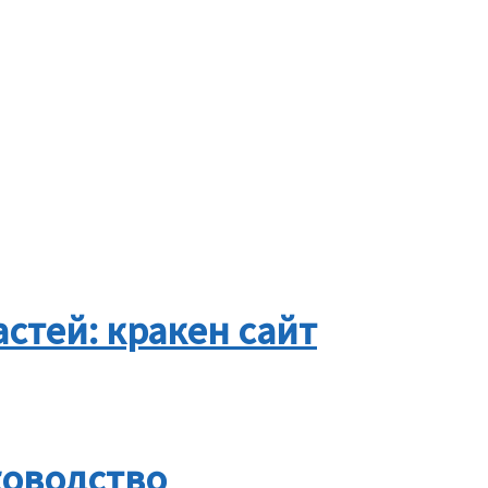
тей: кракен сайт
ководство