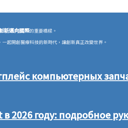
創新邁向國際
的重要橋樑。
，一起開創醫療科技的新時代，讓創新真正改變世界。
плейс компьютерных запчас
t в 2026 году: подробное ру