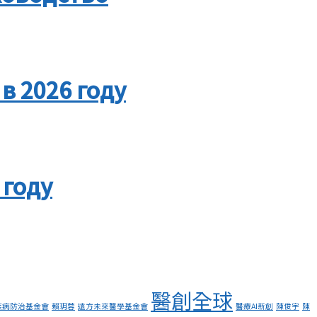
в 2026 году
 году
醫創全球
疾病防治基金會
賴玥蓉
遠方未來醫學基金會
醫療AI新創
陳俊宇
陳