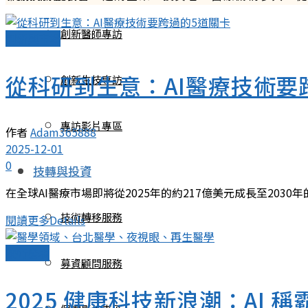
創新醫師專訪
創新與市場
從科研到生意：AI醫療技術要
創新生技專訪
專訪影片專區
作者
Adam365888
2025-12-01
0
技轉與投資
在全球AI醫療市場即將從2025年的約217億美元成長至2030年
技術轉移服務
閱讀更多
Details
技術發表
募資顧問服務
2025 健康科技新浪潮：AI