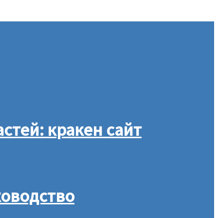
тей: кракен сайт
ководство