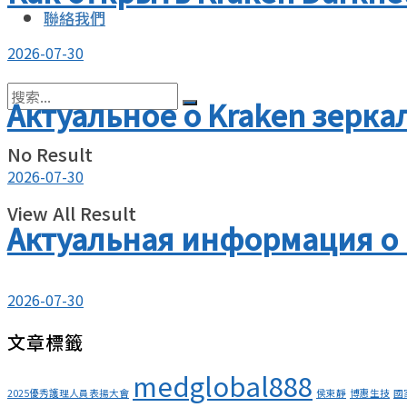
聯絡我們
2026-07-30
Актуальное о Kraken зеркал
No Result
2026-07-30
View All Result
Актуальная информация о в
2026-07-30
文章標籤
medglobal888
2025優秀護理人員表揚大會
侯束靜
博惠生技
國