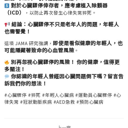
對於心臟驟停倖存者，應考慮植入除顫器
（ICD
）
，以防止再次發生心律失常猝死。
結論：心臟驟停不只是老年人的問題，年輕人
也需警覺！
即使是看似健康的年輕人，也
這項 JAMA 研究強調，
可能隱藏著致命的心血管風險
。
別再忽視心臟驟停的風險！
你的健康，值得更
多關注！
你認識的年輕人曾經因心臟問題倒下嗎？留言告
訴我們你的想法！
#心臟驟停 #猝死 #年輕人心臟病 #運動員心臟驟停 #心
律失常 #冠狀動脈疾病 #AED急救 #預防心臟病
上一章