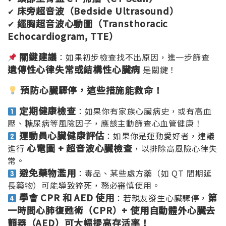
床旁超音波（Bedside Ultrasound
）
✔
經胸超音波心動圖（Transthoracic
✔
Echocardiogram, TTE
）
關鍵建議
：如果初步檢查找不出原因，進一步篩查
遺傳性心律失常或結構性心臟病
是關鍵！
預防心臟驟停，這些措施能救命！
定期健康檢查
：如果你有家族心臟病史，或有高血
壓、糖尿病等風險因子，應該主動篩查心血管健康！
運動員心臟健康評估
：如果你是運動愛好者，建議
心電圖 +
超音波心臟檢查
進行
，以排除高風險心律失
常。
避免藥物濫用
：毒品、某些處方藥（如 QT 間期延
長藥物）可能導致猝死，務必審慎使用。
學會 CPR
和 AED
使用
第
：若親友發生心臟驟停，
一時間心肺復甦術（
CPR
）+
使用自動體外心臟去
顫器（AED
）可大幅提高存活率！