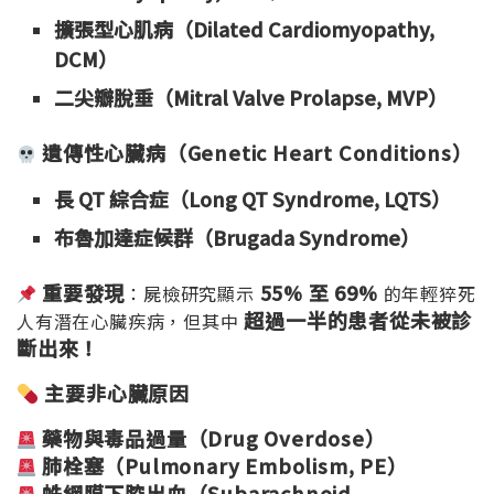
擴張型心肌病（Dilated Cardiomyopathy,
DCM
）
二尖瓣脫垂（Mitral Valve Prolapse, MVP
）
遺傳性心臟病（Genetic Heart Conditions
）
長 QT
綜合症（Long QT Syndrome, LQTS
）
布魯加達症候群（Brugada Syndrome
）
重要發現
55%
至 69%
：屍檢研究顯示
的年輕猝死
超過一半的患者從未被診
人有潛在心臟疾病，但其中
斷出來！
主要非心臟原因
藥物與毒品過量（Drug Overdose
）
肺栓塞（Pulmonary Embolism, PE
）
蛛網膜下腔出血（Subarachnoid