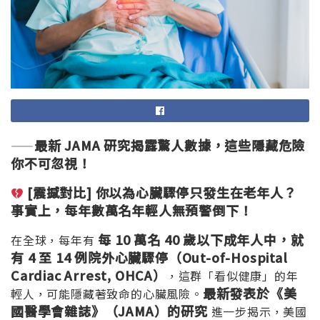
最新 JAMA
研究揭露驚人數據，這些隱藏危險
——
你不可忽視！
[
震撼對比]
你以為心臟驟停只發生在老年人？
事實上，每年數萬名年輕人無預警倒下！
每 10
萬名 40
歲以下成年人中，就
在全球，每年有
有 4
至 14
例院外心臟驟停（Out-of-Hospital
Cardiac Arrest, OHCA
）
，這群「看似健康」的年
最新發表於《美
輕人，可能隱藏著致命的心臟風險。
國醫學會雜誌》（
JAMA
）的研究
進一步揭示，美國