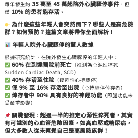
35
萬至 45
萬起院外心臟驟停事件
每年發生約
，但
10%
的患者能存活
僅
。
為什麼這些年輕人會突然倒下？哪些人是高危險
群？如何預防？這篇文章將帶你全面解析！
年輕人院外心臟驟停的驚人數據
根據研究統計，在院外發生心臟驟停的年輕人中：
60%
在到達醫院前死亡
（推測為心源性猝死
Sudden Cardiac Death, SCD）
40%
存活至住院
（復甦性心搏驟停）
僅 9%
至 16%
存活至出院
（心搏驟停倖存者）
倖存者中 90%
具有良好的神經功能
（即腦功能未
受嚴重影響）
關鍵發現
超過一半的推定心源性猝死者，其實
：
有可識別的心血管危險因素，如高血壓或糖尿病，
但大多數人從未察覺自己是高風險族群！