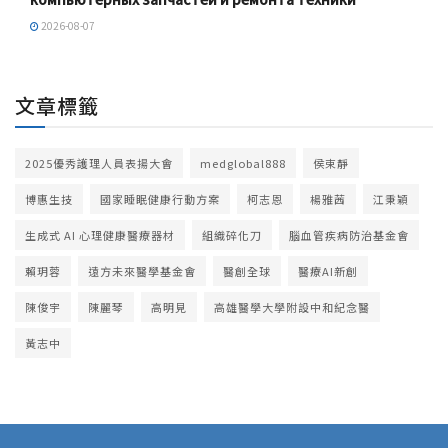
2026-08-07
文章標籤
2025優秀護理人員表揚大會
medglobal888
侯束靜
博惠生技
國家睡眠健康行動方案
柯志恩
楊雅茜
江秉穎
生成式 AI 心理健康醫療器材
組織碎化刀
腦血管疾病防治基金會
賴玥蓉
遠方未來醫學基金會
醫創全球
醫療AI新創
陳俊宇
陳麗琴
高明見
高雄醫學大學附設中和紀念醫
黃志中