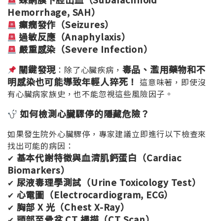
Hemorrhage, SAH
）
癲癇發作（Seizures
）
過敏反應（Anaphylaxis
）
嚴重感染（Severe Infection
）
關鍵發現
毒品、濫用藥物和不
：除了心臟疾病，
明感染也可能導致年輕人猝死！
這意味著，即使沒
有心臟病家族史，也不能忽視這些風險因子。
如何檢測心臟驟停的隱藏危險？
如果發生院外心臟驟停，專家建議立即進行以下檢查來
找出可能的病因：
基本代謝特徵與血清肌鈣蛋白（Cardiac
✔
Biomarkers
）
尿液毒理學測試（Urine Toxicology Test
）
✔
心電圖（Electrocardiogram, ECG
）
✔
胸部 X
光（Chest X-Ray
）
✔
頭部至骨盆 CT
掃描（CT Scan
）
✔