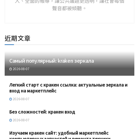
入、全面的報導，讓公共議題更透明，讓社會每個
聲音都被傾聽。
近期文章
Самый популярный: kraken зеркала
2026-08-07
Легкий старт с кракен ссылка: актуальные зеркала и
вход на маркетплейс
2026-08-07
Без сложностей: кракен вход
2026-08-07
Изучаем кракен сайт: удобный маркетплейс
компьютерных запчастей и ремонта техники