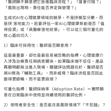
「醫師願不願意把它放進臨床流程？」「誰會付錢？」
「風險出現時，責任能否界定與管理？」
生成式AI在心理健康領域的競爭，不是拼模型分數，而
是拼 落地能力。若要評估一家AI心理健康新創是否「值
得投資」或「具醫療落地前景」，可以從三個可量化的
核心面向切入：
1）臨床可採用性：醫師是否願意用？
這是最重要、卻也是最容易被忽略的指標。心理健康介
入涉及治療責任與病患關係，如果臨床端不信任，產品
再聰明都無法進入現場。關鍵評估問題在於，醫師是否
將AI視為「輔助工具」，而非威脅？臨床流程是否因此
變得更順暢，而不是更麻煩？
可量化指標：醫師採納率（Adoption Rate）＝實際願
意在日常臨床中使用並持續使用的醫師比例。
2）使用者安全性：是否能在高風險情境下「不犯錯」？