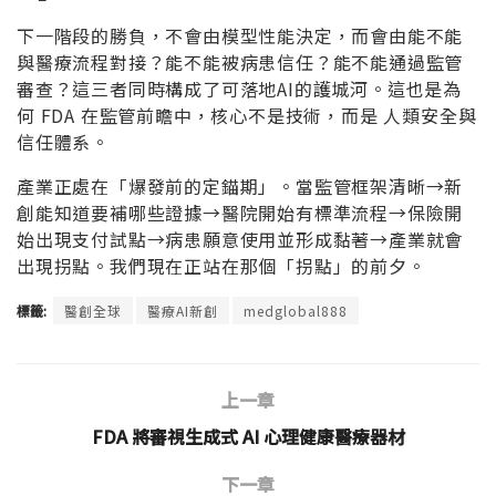
下一階段的勝負，不會由模型性能決定，而會由能不能
與醫療流程對接？能不能被病患信任？能不能通過監管
審查？這三者同時構成了可落地AI的護城河。這也是為
何 FDA 在監管前瞻中，核心不是技術，而是 人類安全與
信任體系。
產業正處在「爆發前的定錨期」。當監管框架清晰→新
創能知道要補哪些證據→醫院開始有標準流程→保險開
始出現支付試點→病患願意使用並形成黏著→產業就會
出現拐點。我們現在正站在那個「拐點」的前夕。
標籤:
醫創全球
醫療AI新創
medglobal888
上一章
FDA 將審視生成式 AI 心理健康醫療器材
下一章