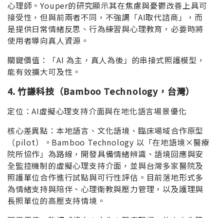
心理師。Youper的研究顯示其在焦慮與憂鬱改善上具可
接受性，但與前兩者不同，不強調「AI取代諮商」，而
是提供日常情緒反思、行為練習與心理教育，必要時將
使用者導向真人資源。
關鍵價值：「AI 為主，真人為後」的串接式照護模型，
能有效擴大可及性。
4.
竹謙科技（Bamboo Technology
，台灣）
定位：AI虛擬心理支持介面與在地化語言場景優化
核心差異點：本地語言、文化語境、臨床場域合作原型
（pilot）。Bamboo Technology 以「在地語境×醫療
院所協作」為路線，開發具備情緒辨識、語境回應與安
全監控機制的虛擬心理支持介面，並與台灣多家醫院及
照護單位合作進行試點與可行性評估。目前落地形式多
為情緒支持與陪伴、心理衛教與壓力管理，以及護理與
長照單位的高壓支持情境。