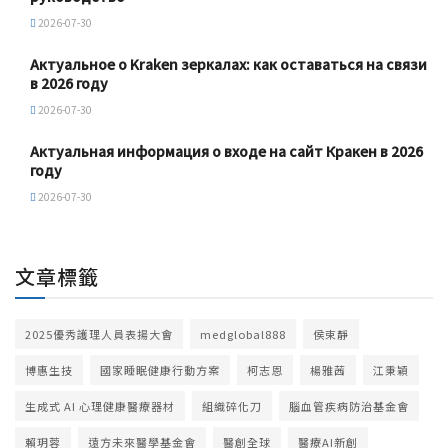
2026-07-30
Актуальное о Kraken зеркалах: как оставаться на связи
в 2026 году
2026-07-30
Актуальная информация о входе на сайт Кракен в 2026
году
2026-07-30
文章標籤
2025優秀護理人員表揚大會
medglobal888
侯束靜
博惠生技
國家睡眠健康行動方案
柯志恩
楊雅茜
江秉穎
生成式 AI 心理健康醫療器材
組織碎化刀
腦血管疾病防治基金會
賴玥蓉
遠方未來醫學基金會
醫創全球
醫療AI新創