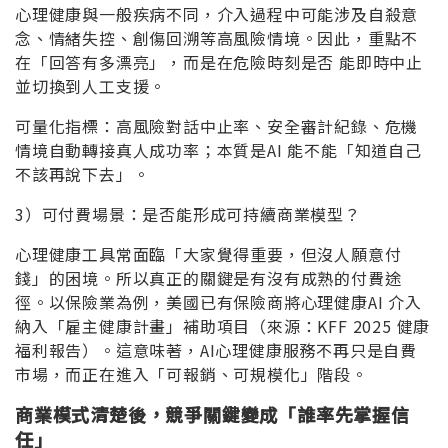
心理健康與一般疾病不同，介入過程中可能涉及自殺意
念、情緒失控、創傷回溯等高風險情境。因此，重點不
在「回答有多漂亮」，而是在危險時刻是否 能即時中止
並切換到人工支援。
可量化指標：高風險對話中止率、安全審計紀錄、危機
情境自動轉接真人成功率；本質是AI 能不能「知道自己
不該再說下去」。
3）可付費場景：是否能形成可持續商業模型？
心理健康工具常面臨「大家覺得重要，但沒人願意付
錢」的困境。所以真正的關鍵是有沒有成熟的付費途
徑。以保險業為例，美國已有保險商將心理健康AI 介入
納入「雇主健康計畫」補助項目（來源：KFF 2025 健康
福利報告）。這意味著，AI心理健康服務不再只是自費
市場，而正在進入「可報銷、可規模化」階段。
商業模式清楚後，競爭關鍵變成「誰率先掌握信
任」