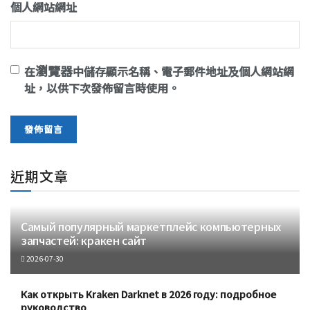
個人網站網址
瀏覽器
在
中儲存顯示名稱、電子郵件地址及個人網站網
址，以供下次發佈留言時使用。
近期文章
Самый популярный маркетплейс компьютерных
запчастей: кракен сайт
2026-07-30
Как открыть Kraken Darknet в 2026 году: подробное
руководство