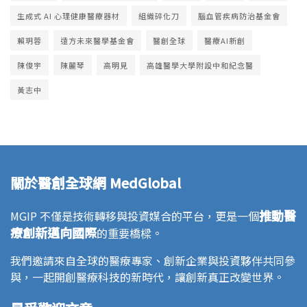
生成式 AI 心理健康醫療器材
組織碎化刀
腦血管疾病防治基金會
賴玥蓉
遠方未來醫學基金會
醫創全球
醫療AI新創
陳俊宇
陳麗琴
高明見
高雄醫學大學附設中和紀念醫
黃志中
關於醫創全球網 MedGlobal
推動醫
MGIP 不僅是技術轉移與投資媒合的平台，更是一個
療創新邁向國際
的重要橋樑。
我們邀請來自全球的醫療專家、創新企業與投資夥伴共同參
與，一起開創醫療科技的新時代，讓創新真正改變世界。