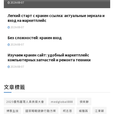
2026-08-07
Легкий старт с кракен ссылка: актуальные зеркала и
вход на маркетплейс
2026-08-07
Без сложностей: кракен вход
2026-08-07
Изучаем кракен сайт: удобный маркетплейс
компьютерных запчастей и ремонта техники
2026-08-07
文章標籤
2025優秀護理人員表揚大會
medglobal888
侯束靜
博惠生技
國家睡眠健康行動方案
柯志恩
楊雅茜
江秉穎