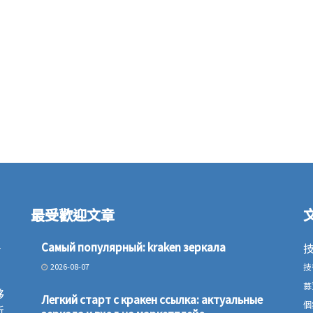
最受歡迎文章
一
Самый популярный: kraken зеркала
2026-08-07
技
募
夥
Легкий старт с кракен ссылка: актуальные
個
新