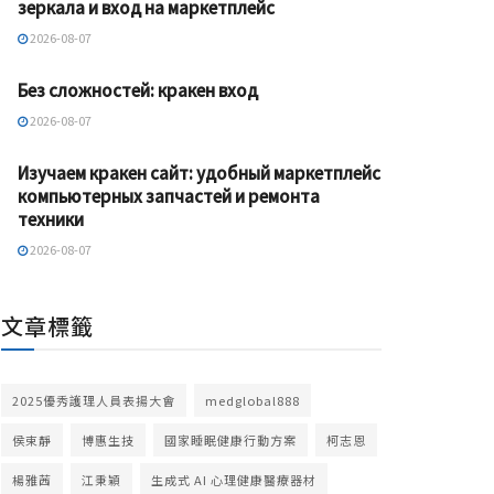
зеркала и вход на маркетплейс
2026-08-07
Без сложностей: кракен вход
2026-08-07
Изучаем кракен сайт: удобный маркетплейс
компьютерных запчастей и ремонта
техники
2026-08-07
文章標籤
2025優秀護理人員表揚大會
medglobal888
侯束靜
博惠生技
國家睡眠健康行動方案
柯志恩
楊雅茜
江秉穎
生成式 AI 心理健康醫療器材