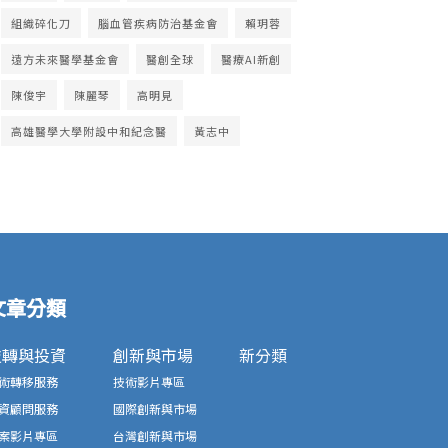
組織碎化刀
腦血管疾病防治基金會
賴玥蓉
遠方未來醫學基金會
醫創全球
醫療AI新創
陳俊宇
陳麗琴
高明見
高雄醫學大學附設中和紀念醫
黃志中
文章分類
技轉與投資
創新與市場
新分類
術轉移服務
技術影片專區
資顧問服務
國際創新與市場
案影片專區
台灣創新與市場